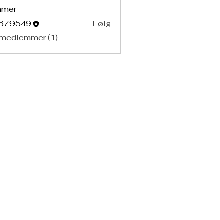
mmer
679549
Følg
549
 medlemmer (1)