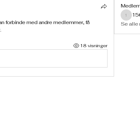
Medle
15
15679
an forbinde med andre medlemmer, få 
Se alle
.
18 visninger