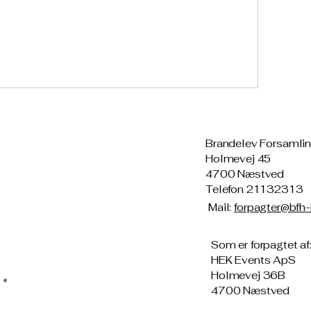
Brandelev Forsamli
Holmevej 45
4700 Næstved
Telefon 21132313
Mail:
forpagter@bfh-
Som er forpagtet af
HEK Events ApS
Holmevej 36B
*
4700 Næstved