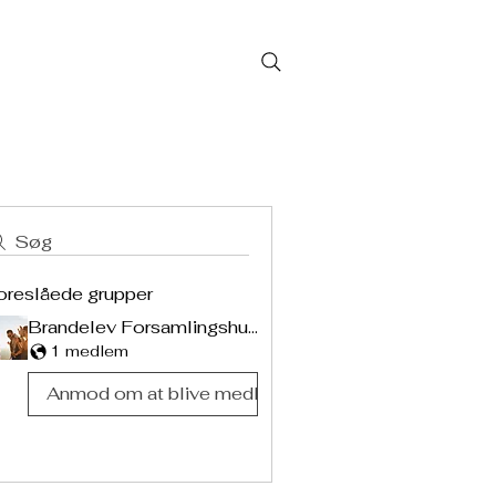
More
Søg
oreslåede grupper
Brandelev Forsamlingshus gruppe
1 medlem
Anmod om at blive medlem