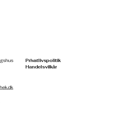
ngshus
Privatlivspolitik
Handelsvilkår
hek.dk
: