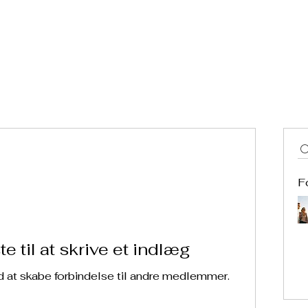
e
Events
Barkort
Selskaber
Mad ud af huset
F
e til at skrive et indlæg
 at skabe forbindelse til andre medlemmer.