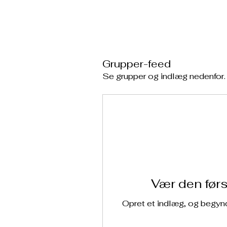
Brandelev
Hom
Forsamlingshus
Grupper-feed
Se grupper og indlæg nedenfor.
Vær den først
Opret et indlæg, og begynd