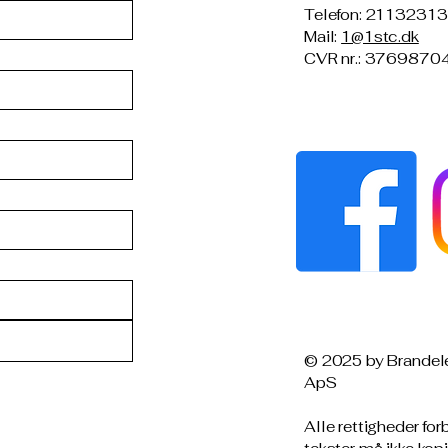
Telefon: 21132313
Mail:
1@1stc.dk
CVR nr.: 3769870
© 2025 by Brandel
ApS
Alle rettigheder for