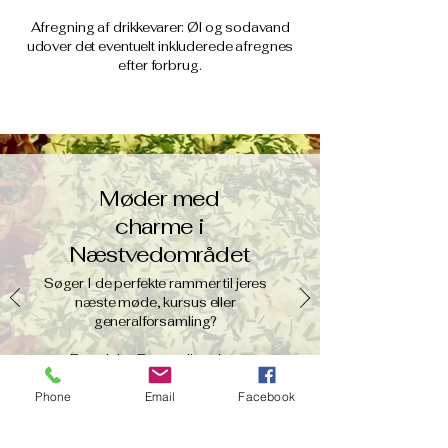
Afregning af drikkevarer: Øl og sodavand
udover det eventuelt inkluderede afregnes
efter forbrug.
Møder med
charme i
Næstvedområdet
Søger I de perfekte rammer til jeres
næste møde, kursus eller
generalforsamling?
Brandelev Forsamlingshus
kombinerer hyggelige lokaler med
Phone
Email
Facebook
ro og landlig idyl, der giver plads til
fordybelse og gode samtaler.