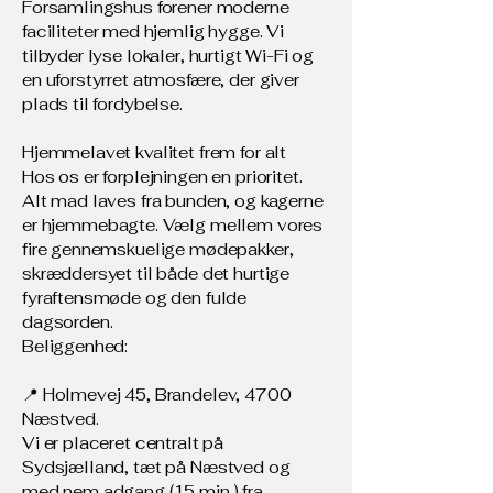
Forsamlingshus forener moderne
faciliteter med hjemlig hygge. Vi
tilbyder lyse lokaler, hurtigt Wi-Fi og
en uforstyrret atmosfære, der giver
plads til fordybelse.
Hjemmelavet kvalitet frem for alt
Hos os er forplejningen en prioritet.
Alt mad laves fra bunden, og kagerne
er hjemmebagte. Vælg mellem vores
fire gennemskuelige mødepakker,
skræddersyet til både det hurtige
fyraftensmøde og den fulde
dagsorden.
Beliggenhed:
📍 Holmevej 45, Brandelev, 4700
Næstved.
Vi er placeret centralt på
Sydsjælland, tæt på Næstved og
med nem adgang (15 min.) fra