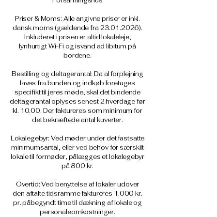
Forsamlingshus
Priser & Moms: Alle angivne priser er inkl.
dansk moms (gældende fra
23.01.2026)
.
Inkluderet i prisen er altid lokaleleje,
lynhurtigt Wi-Fi og isvand ad libitum på
bordene.
Bestilling og deltagerantal: Da al forplejning
laves fra bunden og indkøb foretages
specifikt til jeres møde, skal det bindende
deltagerantal oplyses senest 2 hverdage før
kl. 10.00. Der faktureres som minimum for
det bekræftede antal kuverter.
Lokalegebyr: Ved møder under det fastsatte
minimumsantal, eller ved behov for særskilt
lokale til formøder, pålægges et lokalegebyr
på 800 kr.
Overtid: Ved benyttelse af lokaler udover
den aftalte tidsramme faktureres 1.000 kr.
pr. påbegyndt time til dækning af lokale og
personaleomkostninger.