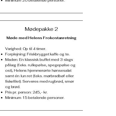
Minimum 20 betalende personer.
Mødepakke 2
Møde med Helens Frokostanretning
Varighed: Op til 4 timer.
Forplejning: Friskbrygget kaffe og te.
Maden: En klassisk buffet med 3 slags
pålæg (f.eks. rullepølse, spegepølse og
ost), Helens hjemmerørte hønsesalat
samt én lun ret (f.eks. mørbradbøf eller
fiskefilet). Serveres med rugbrød, smør
og brød.
Pris pr. person: 245,- kr.
Minimum 15 betalende personer.