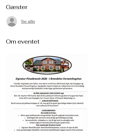
Gæster
Se alle
Om eventet