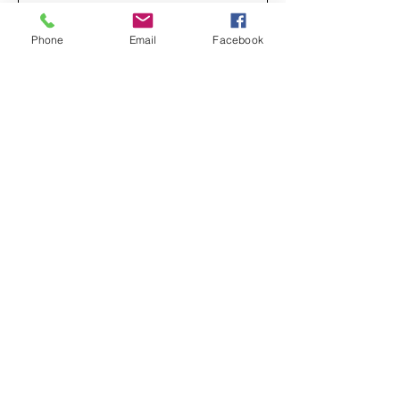
Bekræft e-mail
*
Phone
Email
Facebook
Telefon
*
Indsend
Brandelev Forsamlingshus Holmevej
45
4700 Næstved
Telefon
21132313
Mail:
forpagter@bfh-hek.dk
Som er forpagtet af:
HEK Events ApS
Holmevej 36B
4700 Næstved