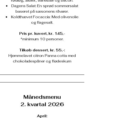
rødløg, æbler, tranebær og bacon.
Dagens Salat: En sprød sommersalat
baseret på sæsonens råvarer.
Koldthævet Focaccia: Med olivenolie
og flagesalt.
Pris pr. kuvert, kr. 145,-
*minimum 10 personer.
Tilkøb dessert, kr. 55,-:
Hjemmelavet citron Panna cotta med
chokoladespåner og flødeskum
Månedsmenu
2
. kvartal 2026
​April: