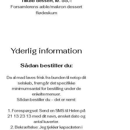
Tilkøb dessert, kr. 55,-:
Forsamlerens æble/makron dessert
flødeskum
Yderlig information
Sådan bestiller du:
Da al mad laves frisk fra bunden til netop dit
selskab, fremgår det specifikke
minimumsantal for bestilling under de
enkelte menuer.
Sådan bestiller du – det er nemt:
Forespørgsel: Send en SMS til Helen på
21 13 23 13
med dit navn, ønsket dato og
antal kuverter.
Bekræftelse: Jeg tjekker kapaciteten i