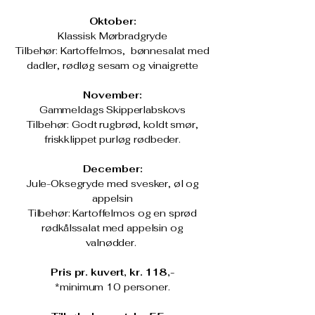
Oktober:
Klassisk Mørbradgryde
Tilbehør: Kartoffelmos, bønnesalat med
dadler, rødløg sesam og vinaigrette
November:
Gammeldags Skipperlabskovs
Tilbehør: Godt rugbrød, koldt smør,
friskklippet purløg rødbeder.
December:
Jule-Oksegryde med svesker, øl og
appelsin
Tilbehør: Kartoffelmos og en sprød
rødkålssalat med appelsin og
valnødder.
Pris pr. kuvert, kr. 118,-
*minimum 10 personer.