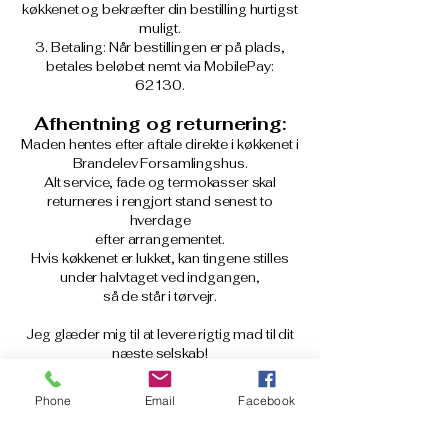
køkkenet og bekræfter din bestilling hurtigst
muligt.
Betaling: Når bestillingen er på plads,
betales beløbet nemt via MobilePay:
62130.
Afhentning og returnering:
Maden hentes efter aftale direkte i køkkenet i
Brandelev Forsamlingshus.
Alt service, fade og termokasser skal
returneres i rengjort stand senest to
hverdage
efter arrangementet.
Hvis køkkenet er lukket, kan tingene stilles
under halvtaget ved indgangen,
så de står i tørvejr.
Jeg glæder mig til at levere rigtig mad til dit
næste selskab!
Alle priser er i danske kroner og inkluderer
Phone
Email
Facebook
25% moms.
Priser og menuforslag er gældende fra 6.